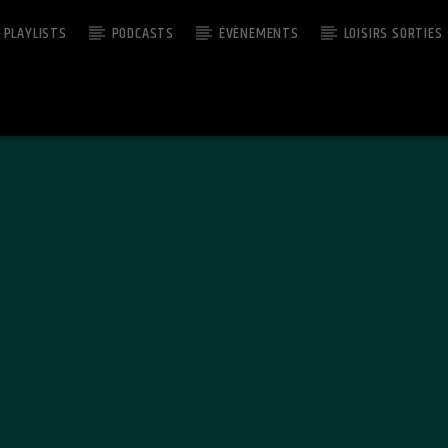
PLAYLISTS
PODCASTS
ÉVÈNEMENTS
LOISIRS SORTIES
EMISSION EN COURS
OLD BUT GOLD
23:00
06:00