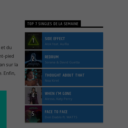
TOP 7 SINGLES DE LA SEMAINE
SIDE EFFECT
1
Alok feat. Au/Ra
 et du
nt-pied
REDRUM
2
Sorana & David Guetta
an sur la
. Enfin,
THOUGHT ABOUT THAT
3
Noa Kirel
WHEN I'M GONE
4
Alesso, Katy Perry
FACE TO FACE
5
Don Diablo ft. WATTS