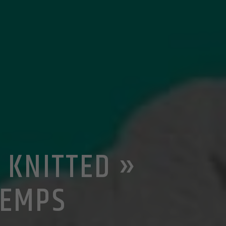
 KNITTED »
TEMPS