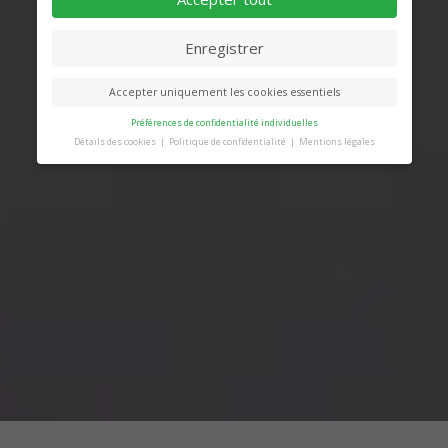
Enregistrer
Accepter uniquement les cookies essentiels
Préférences de confidentialité individuelles
Détails des cookies
Politique de confidentialité
Mentions légales
Préférence de confidentialité
Vous trouverez ici un aperçu de tous les cookies
utilisés. Vous pouvez autoriser toutes les
catégories ou afficher les informations détaillées
et sélectionner certains cookies seulement.
Accepter tout
Retour
Accepter
uniquement les cookies
essentiels
Enregistrer
Essentiels (1)
Les cookies essentiels permettent des fonctions de base et sont
nécessaires au bon fonctionnement du site Web.
Afficher les informations du cookie