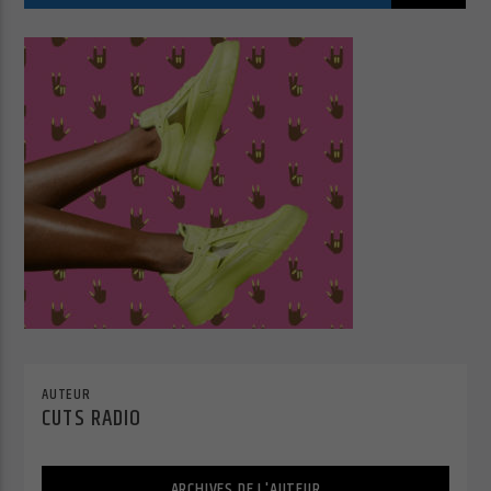
Cuts Radio
Cuts Hip Hop R&B
Cuts Latino
AUTEUR
CUTS RADIO
Cuts Pop Rock
ARCHIVES DE L'AUTEUR