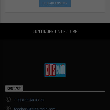
INFO AND EPISODES
Afficher les informations du cookie
Politique de confidentialité
Mentions légales
CONTINUER LA LECTURE
CONTACT
+ 33 6 11 68 43 78
feedback@cuts-radio.com