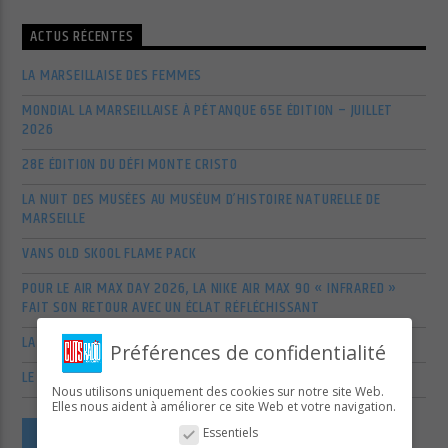
ACTUS RÉCENTES
LA MARSEILLAISE DES FEMMES
MONDIAL LA MARSEILLAISE À PÉTANQUE 65E ÉDITION – JUILLET
2026
28E ÉDITION DU DÉFI MONTE CRISTO
LA NUIT DES MUSÉES AU MUSÉUM D’HISTOIRE NATURELLE DE
MARSEILLE
VANS OLD SKOOL FLAME PACK
POUR LE AIR MAX DAY 2026, LA NIKE AIR MAX 90 « INFRARED »
FAIT SON RETOUR AVEC UN ÉCLAT RÉFLÉCHISSANT
LA SCÈNE ALTERNATIVE ET POP-PUNK US S’AGITE EN MARS 2026
Préférences de confidentialité
LE RETOUR EN FORCE DES VÉTÉRANS DU POP-ROCK AMÉRICAIN
Nous utilisons uniquement des cookies sur notre site Web.
Elles nous aident à améliorer ce site Web et votre navigation.
VOIR PLUS D'ARTICLES
Essentiels