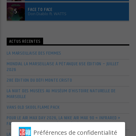
FACE TO FACE
5
Don Diablo ft. WATTS
ACTUS RÉCENTES
LA MARSEILLAISE DES FEMMES
MONDIAL LA MARSEILLAISE À PÉTANQUE 65E ÉDITION – JUILLET
2026
28E ÉDITION DU DÉFI MONTE CRISTO
LA NUIT DES MUSÉES AU MUSÉUM D’HISTOIRE NATURELLE DE
MARSEILLE
VANS OLD SKOOL FLAME PACK
POUR LE AIR MAX DAY 2026, LA NIKE AIR MAX 90 « INFRARED »
FAIT SON RETOUR AVEC UN ÉCLAT RÉFLÉCHISSANT
Préférences de confidentialité
LA SCÈNE ALTERNATIVE ET POP-PUNK US S’AGITE EN MARS 2026