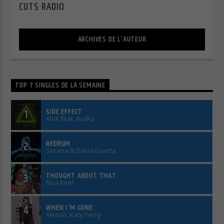
CUTS RADIO
Cuts Electro
ARCHIVES DE L'AUTEUR
Cuts Afro
TOP 7 SINGLES DE LA SEMAINE
SIDE EFFECT
1
Alok feat. Au/Ra
REDRUM
2
Sorana & David Guetta
THOUGHT ABOUT THAT
3
Noa Kirel
WHEN I'M GONE
4
Alesso, Katy Perry