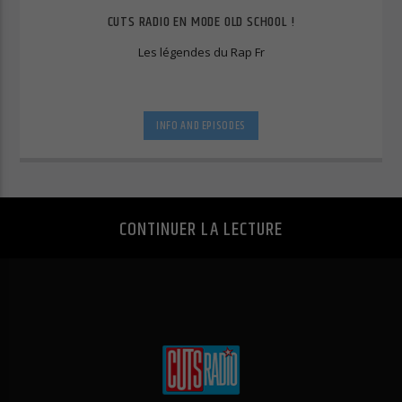
Essentiels (1)
CUTS RADIO EN MODE OLD SCHOOL !
Les cookies essentiels permettent des fonctions de base et sont
Les légendes du Rap Fr
nécessaires au bon fonctionnement du site Web.
Afficher les informations du cookie
Politique de confidentialité
Mentions légales
INFO AND EPISODES
CONTINUER LA LECTURE