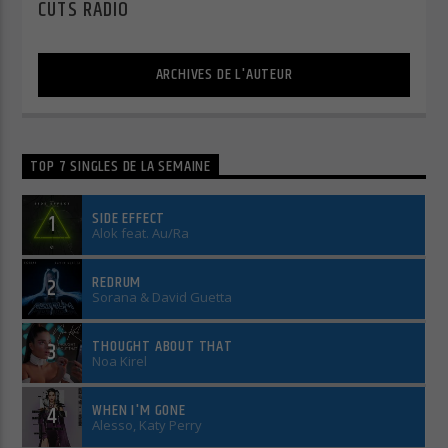
CUTS RADIO
Cuts Electro
ARCHIVES DE L'AUTEUR
Cuts Afro
TOP 7 SINGLES DE LA SEMAINE
SIDE EFFECT
1
Alok feat. Au/Ra
REDRUM
2
Sorana & David Guetta
THOUGHT ABOUT THAT
3
Noa Kirel
WHEN I'M GONE
4
Alesso, Katy Perry