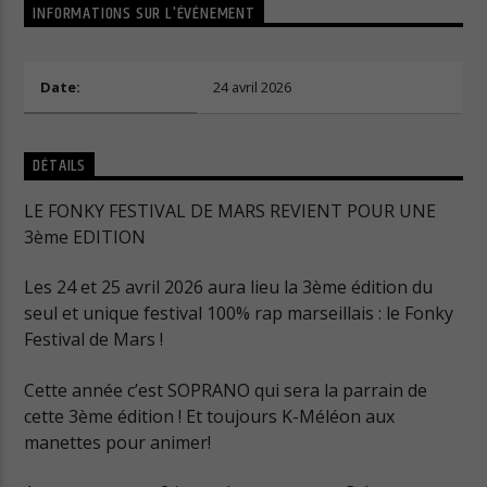
INFORMATIONS SUR L'ÉVÉNEMENT
Date:
24 avril 2026
Cuts Radio
DÉTAILS
LE FONKY FESTIVAL DE MARS REVIENT POUR UNE
3ème EDITION
Cuts Hip Hop R&B
Les 24 et 25 avril 2026 aura lieu la 3ème édition du
seul et unique festival 100% rap marseillais : le Fonky
Festival de Mars !
Cuts Latino
Cette année c’est SOPRANO qui sera la parrain de
cette 3ème édition ! Et toujours K-Méléon aux
manettes pour animer!
Cuts Pop Rock