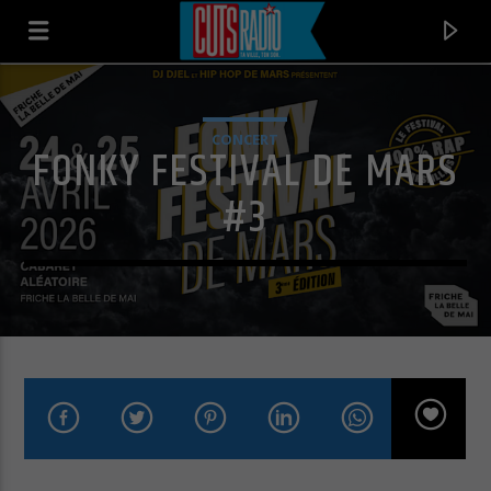
CONCERT
FONKY FESTIVAL DE MARS
#3
EN CE MOMENT
DO YOU WANNA GET FUNKY WITH ME
PETER BROWN