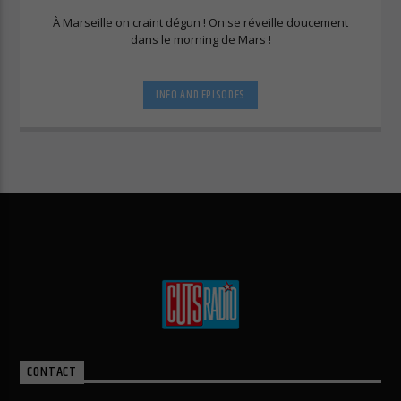
À Marseille on craint dégun ! On se réveille doucement
dans le morning de Mars !
INFO AND EPISODES
CONTACT