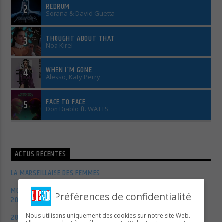
REDRUM
2
Sorana & David Guetta
THOUGHT ABOUT THAT
3
Noa Kirel
WHEN I'M GONE
4
Alesso, Katy Perry
FACE TO FACE
5
Don Diablo ft. WATTS
ACTUS RÉCENTES
LA MARSEILLAISE DES FEMMES
MONDIAL LA MARSEILLAISE À PÉTANQUE 65E ÉDITION – JUILLET
Préférences de confidentialité
2026
28E ÉDITION DU DÉFI MONTE CRISTO
Nous utilisons uniquement des cookies sur notre site Web.