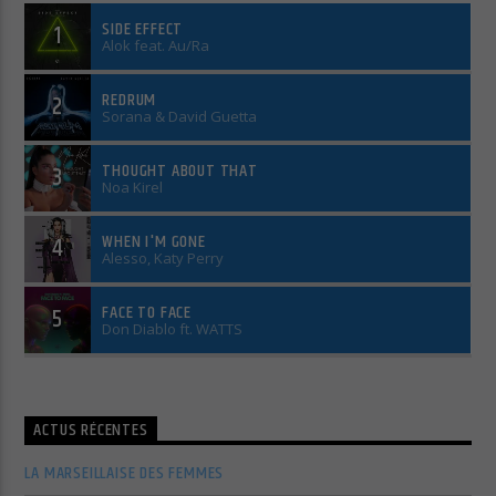
SIDE EFFECT
1
Alok feat. Au/Ra
Cuts Electro
REDRUM
2
Sorana & David Guetta
Cuts Afro
THOUGHT ABOUT THAT
3
Noa Kirel
WHEN I'M GONE
4
Alesso, Katy Perry
FACE TO FACE
5
Don Diablo ft. WATTS
ACTUS RÉCENTES
LA MARSEILLAISE DES FEMMES