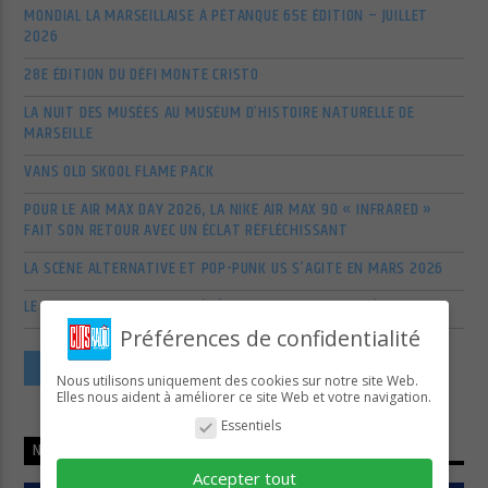
MONDIAL LA MARSEILLAISE À PÉTANQUE 65E ÉDITION – JUILLET
2026
28E ÉDITION DU DÉFI MONTE CRISTO
LA NUIT DES MUSÉES AU MUSÉUM D’HISTOIRE NATURELLE DE
MARSEILLE
VANS OLD SKOOL FLAME PACK
POUR LE AIR MAX DAY 2026, LA NIKE AIR MAX 90 « INFRARED »
FAIT SON RETOUR AVEC UN ÉCLAT RÉFLÉCHISSANT
LA SCÈNE ALTERNATIVE ET POP-PUNK US S’AGITE EN MARS 2026
LE RETOUR EN FORCE DES VÉTÉRANS DU POP-ROCK AMÉRICAIN
Préférences de confidentialité
VOIR PLUS D'ARTICLES
Nous utilisons uniquement des cookies sur notre site Web.
Elles nous aident à améliorer ce site Web et votre navigation.
Essentiels
NOW ON AIR
Accepter tout