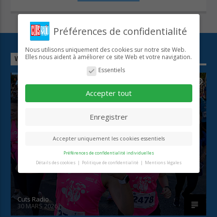
Préférences de confidentialité
Nous utilisons uniquement des cookies sur notre site Web.
VOUS AIMEREZ AUSSI
Elles nous aident à améliorer ce site Web et votre navigation.
Essentiels
ACTUALITÉS LOISIRS ET SORTIES
0
Accepter tout
Enregistrer
LA MARSEILLAISE DES FEMMES
Accepter uniquement les cookies essentiels
Préférences de confidentialité individuelles
Détails des cookies
Politique de confidentialité
Mentions légales
Préférence de confidentialité
Vous trouverez ici un aperçu de tous les cookies
utilisés. Vous pouvez autoriser toutes les
Cuts Radio
catégories ou afficher les informations détaillées
30 MARS 2026
et sélectionner certains cookies seulement.