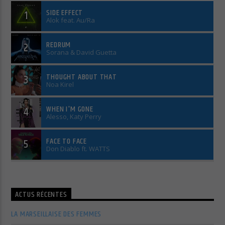
SIDE EFFECT
1
Alok feat. Au/Ra
REDRUM
2
Sorana & David Guetta
THOUGHT ABOUT THAT
3
Noa Kirel
WHEN I'M GONE
4
Alesso, Katy Perry
FACE TO FACE
5
Don Diablo ft. WATTS
ACTUS RÉCENTES
LA MARSEILLAISE DES FEMMES