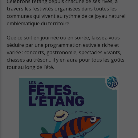
Célébrons l’étang depuis chacune de ses rives, à
travers les festivités organisées dans toutes les
communes qui vivent au rythme de ce joyau naturel
emblématique du territoire.
Que ce soit en journée ou en soirée, laissez-vous
Cuts Radio
séduire par une programmation estivale riche et
variée : concerts, gastronomie, spectacles vivants,
chasses au trésor… il y en aura pour tous les goûts
tout au long de l’été.
Cuts Hip Hop R&B
Cuts Latino
Cuts Pop Rock