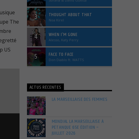
Sorana & David Guetta
musique
THOUGHT ABOUT THAT
3
Noa Kirel
roupe The
embre
WHEN I'M GONE
4
egretté
Alesso, Katy Perry
op US
FACE TO FACE
5
Don Diablo ft. WATTS
ACTUS RÉCENTES
LA MARSEILLAISE DES FEMMES
MONDIAL LA MARSEILLAISE À
PÉTANQUE 65E ÉDITION –
JUILLET 2026