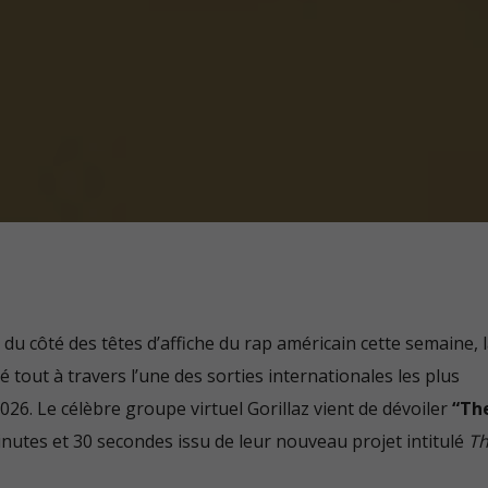
utilisés. Vous pouvez autoriser toutes les
catégories ou afficher les informations détaillées
et sélectionner certains cookies seulement.
Accepter tout
Retour
Accepter
uniquement les cookies
essentiels
Enregistrer
Essentiels (1)
Les cookies essentiels permettent des fonctions de base et sont
nécessaires au bon fonctionnement du site Web.
Afficher les informations du cookie
Politique de confidentialité
Mentions légales
e du côté des têtes d’affiche du rap américain cette semaine, 
tout à travers l’une des sorties internationales les plus
26. Le célèbre groupe virtuel Gorillaz vient de dévoiler
“Th
nutes et 30 secondes issu de leur nouveau projet intitulé
T