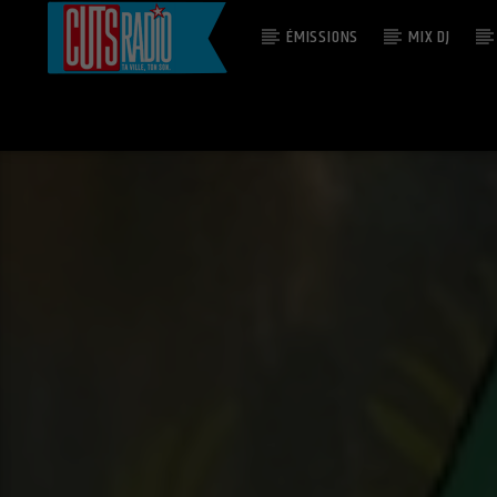
ÉMISSIONS
MIX DJ
EN CE MOMENT
MUSIC (ASIL 'ON MY MIND' EDIT)
MADONNA VS. DIPLO, SIDEPIECE