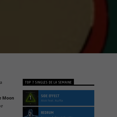
TOP 7 SINGLES DE LA SEMAINE
la
SIDE EFFECT
1
e Moon
Alok feat. Au/Ra
he
REDRUM
2