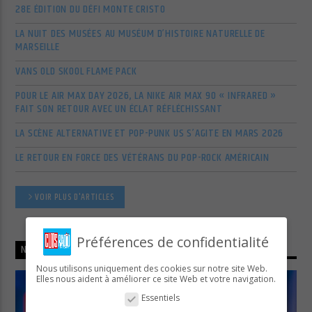
28E ÉDITION DU DÉFI MONTE CRISTO
LA NUIT DES MUSÉES AU MUSÉUM D’HISTOIRE NATURELLE DE
MARSEILLE
VANS OLD SKOOL FLAME PACK
POUR LE AIR MAX DAY 2026, LA NIKE AIR MAX 90 « INFRARED »
FAIT SON RETOUR AVEC UN ÉCLAT RÉFLÉCHISSANT
LA SCÈNE ALTERNATIVE ET POP-PUNK US S’AGITE EN MARS 2026
LE RETOUR EN FORCE DES VÉTÉRANS DU POP-ROCK AMÉRICAIN
VOIR PLUS D'ARTICLES
Préférences de confidentialité
NOW ON AIR
Nous utilisons uniquement des cookies sur notre site Web.
Elles nous aident à améliorer ce site Web et votre navigation.
Essentiels