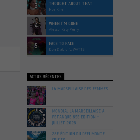
THOUGHT ABOUT THAT
3
Noa Kirel
WHEN I'M GONE
4
Alesso, Katy Perry
FACE TO FACE
5
Don Diablo ft. WATTS
ACTUS RÉCENTES
LA MARSEILLAISE DES FEMMES
MONDIAL LA MARSEILLAISE À
PÉTANQUE 65E ÉDITION –
JUILLET 2026
28E ÉDITION DU DÉFI MONTE
CRISTO