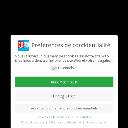
Préférences de confidentialité
Nous utilisons uniquement des cookies sur notre site Web.
Elles nous aident à améliorer ce site Web et votre navigation.
Essentiels
Accepter tout
Enregistrer
Accepter uniquement les cookies essentiels
Préférences de confidentialité individuelles
Détails des cookies
Politique de confidentialité
Mentions légales
Préférence de confidentialité