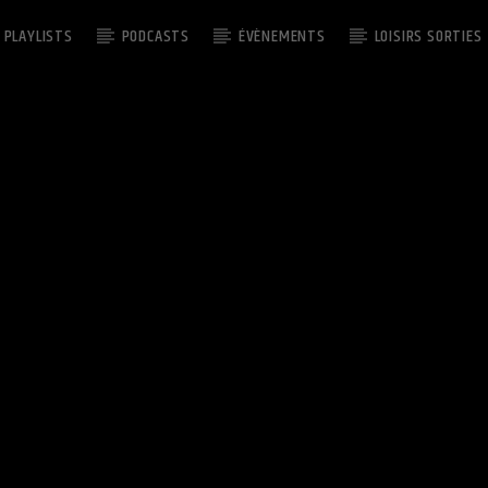
PLAYLISTS
PODCASTS
ÉVÈNEMENTS
LOISIRS SORTIES
EMISSION EN COURS
PARTY TIME
22:30
24:00