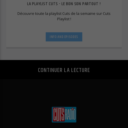
Essentiels (1)
LA PLAYLIST CUTS - LE BON SON PARTOUT !
Les cookies essentiels permettent des fonctions de base et sont
Découvre toute la playlist Cuts de la semaine sur Cuts
nécessaires au bon fonctionnement du site Web.
Playlist !
Afficher les informations du cookie
Politique de confidentialité
Mentions légales
INFO AND EPISODES
CONTINUER LA LECTURE