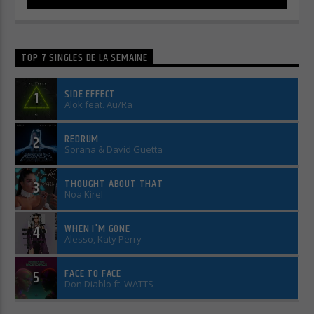
Cuts Electro
TOP 7 SINGLES DE LA SEMAINE
SIDE EFFECT
1
Cuts Afro
Alok feat. Au/Ra
REDRUM
2
Sorana & David Guetta
THOUGHT ABOUT THAT
3
Noa Kirel
WHEN I'M GONE
4
Alesso, Katy Perry
FACE TO FACE
5
Don Diablo ft. WATTS