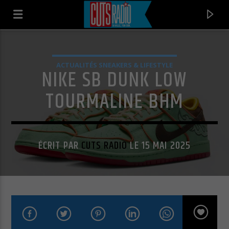
ACTUALITÉS SNEAKERS & LIFESTYLE
NIKE SB DUNK LOW
TOURMALINE BHM
ÉCRIT PAR
CUTS RADIO
LE 15 MAI 2025
EN CE MOMENT
WONDERWALL
THE COOLTRANE QUARTET