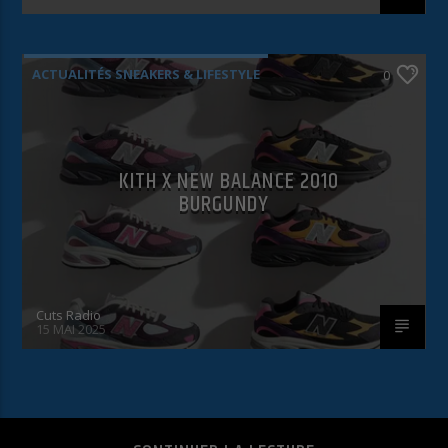
ACTUALITÉS SNEAKERS & LIFESTYLE
0
KITH X NEW BALANCE 2010
BURGUNDY
Cuts Radio
15 MAI 2025