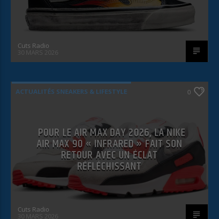
Cuts Radio
30 MARS 2026
ACTUALITÉS SNEAKERS & LIFESTYLE
0
POUR LE AIR MAX DAY 2026, LA NIKE
AIR MAX 90 « INFRARED » FAIT SON
RETOUR AVEC UN ÉCLAT
RÉFLÉCHISSANT
Cuts Radio
30 MARS 2026