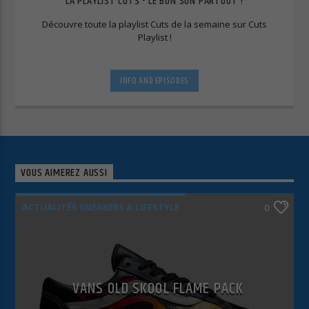
LA PLAYLIST CUTS - LE BON SON PARTOUT !
Politique de confidentialité
Mentions légales
Découvre toute la playlist Cuts de la semaine sur Cuts
Playlist !
INFO AND EPISODES
VOUS AIMEREZ AUSSI
ACTUALITÉS SNEAKERS & LIFESTYLE
0
VANS OLD SKOOL FLAME PACK