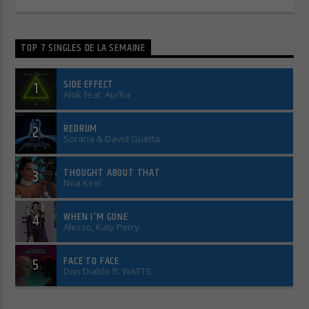
TOP 7 SINGLES DE LA SEMAINE
SIDE EFFECT
1
Alok feat. Au/Ra
REDRUM
2
Sorana & David Guetta
THOUGHT ABOUT THAT
3
Noa Kirel
WHEN I'M GONE
4
Alesso, Katy Perry
FACE TO FACE
5
Don Diablo ft. WATTS