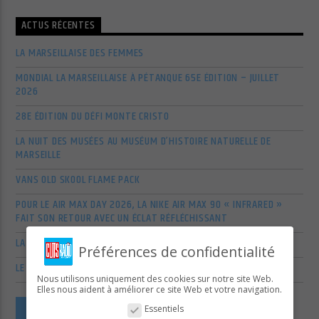
ACTUS RÉCENTES
LA MARSEILLAISE DES FEMMES
MONDIAL LA MARSEILLAISE À PÉTANQUE 65E ÉDITION – JUILLET
2026
28E ÉDITION DU DÉFI MONTE CRISTO
LA NUIT DES MUSÉES AU MUSÉUM D’HISTOIRE NATURELLE DE
MARSEILLE
VANS OLD SKOOL FLAME PACK
POUR LE AIR MAX DAY 2026, LA NIKE AIR MAX 90 « INFRARED »
FAIT SON RETOUR AVEC UN ÉCLAT RÉFLÉCHISSANT
LA SCÈNE ALTERNATIVE ET POP-PUNK US S’AGITE EN MARS 2026
Préférences de confidentialité
LE RETOUR EN FORCE DES VÉTÉRANS DU POP-ROCK AMÉRICAIN
Nous utilisons uniquement des cookies sur notre site Web.
Elles nous aident à améliorer ce site Web et votre navigation.
VOIR PLUS D'ARTICLES
Essentiels