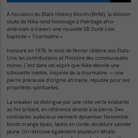
À l’occasion du Black History Month (BHM), la division
skate de Nike rend hommage à l’héritage afro-
américain à travers une nouvelle SB Dunk Low
baptisée « Tourmaline ».
Cuts Radio
Instauré en 1976, le mois de février célèbre aux États-
Unis les contributions et l’histoire des communautés
noires. C’est dans cet esprit que Nike dévoile une
Cuts Hip Hop R&B
silhouette inédite, inspirée de la tourmaline — une
pierre précieuse d’origine africaine, réputée pour ses
propriétés spirituelles.
Cuts Latino
La sneaker se distingue par une robe verte éclatante
au fini brillant, en référence directe à la pierre. Des
contrastes audacieux viennent dynamiser l’ensemble :
bords orange épais, lacets en corde, doublure satinée
Cuts Pop Rock
jaune. On retrouve également plusieurs détails