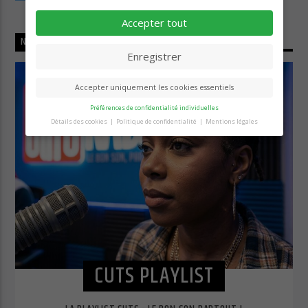
Accepter tout
NOW ON AIR
Enregistrer
Accepter uniquement les cookies essentiels
Préférences de confidentialité individuelles
Détails des cookies
Politique de confidentialité
Mentions légales
Préférence de confidentialité
Vous trouverez ici un aperçu de tous les cookies
utilisés. Vous pouvez autoriser toutes les
catégories ou afficher les informations détaillées
et sélectionner certains cookies seulement.
Accepter tout
Enregistrer
Retour
Accepter uniquement les cookies essentiels
Essentiels (1)
CUTS PLAYLIST
Les cookies essentiels permettent des fonctions de base et sont
nécessaires au bon fonctionnement du site Web.
Afficher les informations du cookie