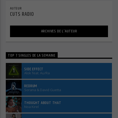
AUTEUR
CUTS RADIO
Cuts Electro
ARCHIVES DE L'AUTEUR
Cuts Afro
TOP 7 SINGLES DE LA SEMAINE
SIDE EFFECT
1
Alok feat. Au/Ra
REDRUM
2
Sorana & David Guetta
THOUGHT ABOUT THAT
3
Noa Kirel