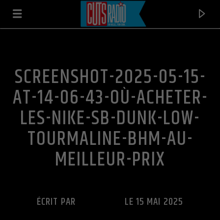
SCREENSHOT-2025-05-15-
AT-14-06-43-OÙ-ACHETER-
LES-NIKE-SB-DUNK-LOW-
TOURMALINE-BHM-AU-
MEILLEUR-PRIX
EN CE MOMENT
34+35 (KASTRA 'FLY AWAY' EDIT) (DIRTY)
ÉCRIT PAR
CUTS RADIO
LE 15 MAI 2025
ARIANA GRANDE VS. RUDEEJAY & DA BROZZ