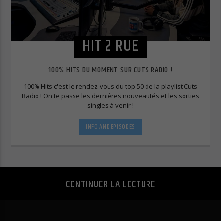
Retour
Accepter uniquement les cookies essentiels
Essentiels (1)
HIT 2 RUE
Les cookies essentiels permettent des fonctions de base et sont
nécessaires au bon fonctionnement du site Web.
Afficher les informations du cookie
100% HITS DU MOMENT SUR CUTS RADIO !
Politique de confidentialité
Mentions légales
100% Hits c'est le rendez-vous du top 50 de la playlist Cuts
Radio ! On te passe les dernières nouveautés et les sorties
singles à venir !
INFO AND EPISODES
CONTINUER LA LECTURE