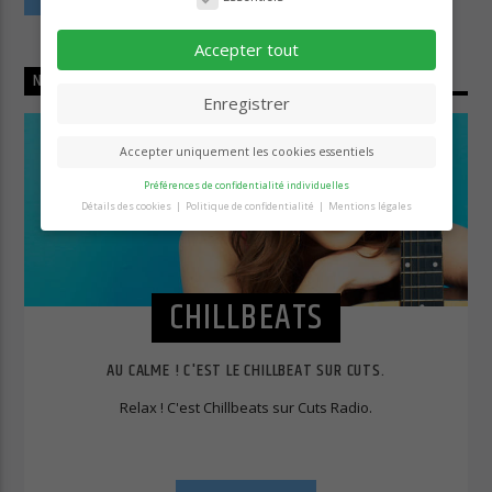
Accepter tout
NOW ON AIR
Enregistrer
Accepter uniquement les cookies essentiels
Préférences de confidentialité individuelles
Détails des cookies
Politique de confidentialité
Mentions légales
Préférence de confidentialité
Vous trouverez ici un aperçu de tous les cookies
utilisés. Vous pouvez autoriser toutes les
catégories ou afficher les informations détaillées
CHILLBEATS
et sélectionner certains cookies seulement.
Accepter tout
Enregistrer
AU CALME ! C'EST LE CHILLBEAT SUR CUTS.
Retour
Accepter uniquement les cookies essentiels
Relax ! C'est Chillbeats sur Cuts Radio.
Essentiels (1)
Les cookies essentiels permettent des fonctions de base et sont
nécessaires au bon fonctionnement du site Web.