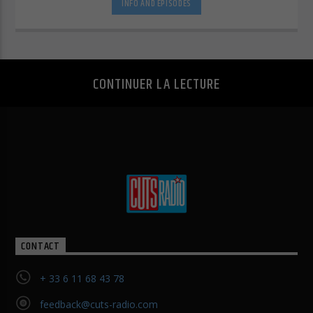
INFO AND EPISODES
Afficher les informations du cookie
Politique de confidentialité
Mentions légales
CONTINUER LA LECTURE
CONTACT
+ 33 6 11 68 43 78
feedback@cuts-radio.com