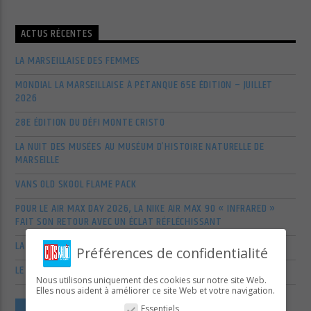
ACTUS RÉCENTES
LA MARSEILLAISE DES FEMMES
MONDIAL LA MARSEILLAISE À PÉTANQUE 65E ÉDITION – JUILLET
2026
28E ÉDITION DU DÉFI MONTE CRISTO
LA NUIT DES MUSÉES AU MUSÉUM D’HISTOIRE NATURELLE DE
MARSEILLE
VANS OLD SKOOL FLAME PACK
POUR LE AIR MAX DAY 2026, LA NIKE AIR MAX 90 « INFRARED »
FAIT SON RETOUR AVEC UN ÉCLAT RÉFLÉCHISSANT
LA SCÈNE ALTERNATIVE ET POP-PUNK US S’AGITE EN MARS 2026
Préférences de confidentialité
LE RETOUR EN FORCE DES VÉTÉRANS DU POP-ROCK AMÉRICAIN
Nous utilisons uniquement des cookies sur notre site Web.
Elles nous aident à améliorer ce site Web et votre navigation.
VOIR PLUS D'ARTICLES
Essentiels