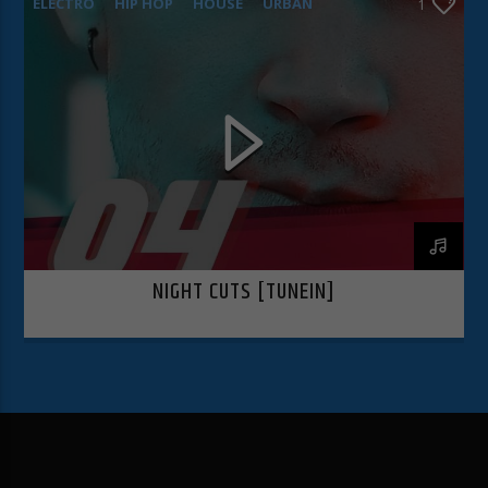
ELECTRO
HIP HOP
HOUSE
URBAN
1
Retour
Accepter uniquement les cookies essentiels
Essentiels (1)
Les cookies essentiels permettent des fonctions de base et sont
nécessaires au bon fonctionnement du site Web.
Afficher les informations du cookie
Politique de confidentialité
Mentions légales
NIGHT CUTS [TUNEIN]