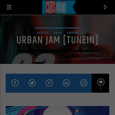
HOUSE
TRAP
URBAN
URBAN JAM [TUNEIN]
1
EN CE MOMENT
GIVE IT TO ME BABY
RICK JAMES