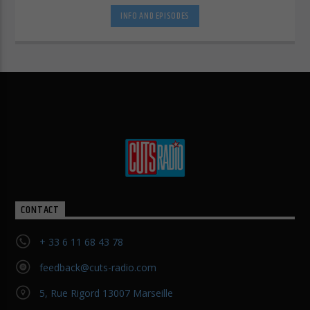
utilisés. Vous pouvez autoriser toutes les
INFO AND EPISODES
catégories ou afficher les informations détaillées
et sélectionner certains cookies seulement.
Accepter tout
Enregistrer
Retour
Accepter uniquement les cookies essentiels
Essentiels (1)
Les cookies essentiels permettent des fonctions de base et sont
nécessaires au bon fonctionnement du site Web.
Afficher les informations du cookie
Politique de confidentialité
Mentions légales
CONTACT
+ 33 6 11 68 43 78
feedback@cuts-radio.com
5, Rue Rigord 13007 Marseille