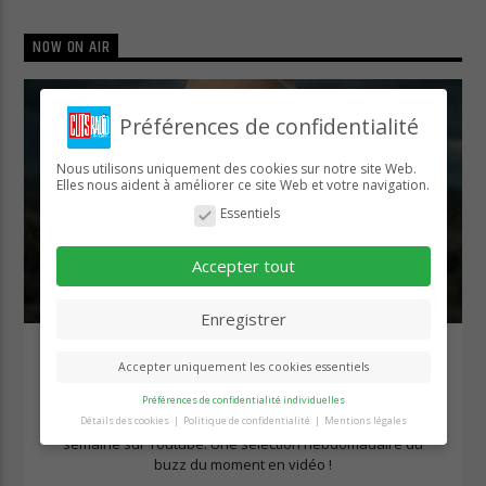
NOW ON AIR
Préférences de confidentialité
Nous utilisons uniquement des cookies sur notre site Web.
Elles nous aident à améliorer ce site Web et votre navigation.
Essentiels
Accepter tout
YOUTUBE CUTS
Enregistrer
Accepter uniquement les cookies essentiels
LE BUZZ VIDÉO SUR YOUTUBE CUTS !
Préférences de confidentialité individuelles
YouTube Cuts ! Le rendez-vous des tendances vidéos de la
Détails des cookies
Politique de confidentialité
Mentions légales
Préférence de confidentialité
semaine sur Youtube. Une sélection hebdomadaire du
buzz du moment en vidéo !
Vous trouverez ici un aperçu de tous les cookies