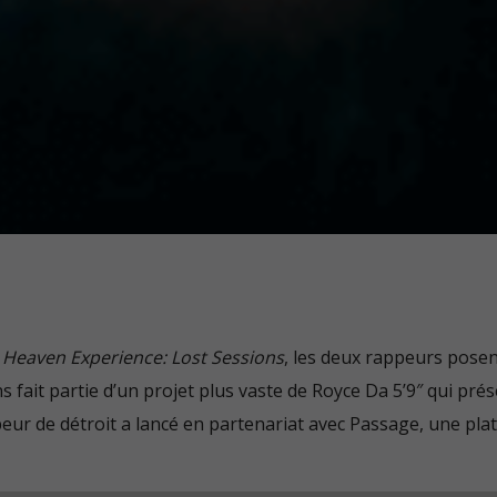
utilisés. Vous pouvez autoriser toutes les
catégories ou afficher les informations détaillées
et sélectionner certains cookies seulement.
Accepter tout
Retour
Accepter
uniquement les cookies
essentiels
Enregistrer
Essentiels (1)
Les cookies essentiels permettent des fonctions de base et sont
nécessaires au bon fonctionnement du site Web.
Afficher les informations du cookie
Politique de confidentialité
Mentions légales
 Heaven Experience: Lost Sessions
, les deux rappeurs posen
s fait partie d’un projet plus vaste de Royce Da 5’9″ qui pré
eur de détroit a lancé en partenariat avec Passage, une pl