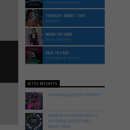
Sorana & David Guetta
THOUGHT ABOUT THAT
3
Noa Kirel
WHEN I'M GONE
4
Alesso, Katy Perry
FACE TO FACE
5
Don Diablo ft. WATTS
ACTUS RÉCENTES
LA MARSEILLAISE DES FEMMES
MONDIAL LA MARSEILLAISE À
PÉTANQUE 65E ÉDITION –
JUILLET 2026