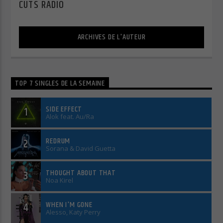
CUTS RADIO
ARCHIVES DE L'AUTEUR
TOP 7 SINGLES DE LA SEMAINE
SIDE EFFECT
1
Alok feat. Au/Ra
REDRUM
2
Sorana & David Guetta
THOUGHT ABOUT THAT
3
Noa Kirel
WHEN I'M GONE
4
Alesso, Katy Perry