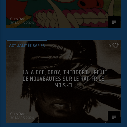
utilisés. Vous pouvez autoriser toutes les
catégories ou afficher les informations détaillées
et sélectionner certains cookies seulement.
Cuts Radio
Accepter tout
Enregistrer
30 MARS 2026
Retour
Accepter uniquement les cookies essentiels
Essentiels (1)
ACTUALITÉS RAP FR
0
Les cookies essentiels permettent des fonctions de base et sont
nécessaires au bon fonctionnement du site Web.
Afficher les informations du cookie
Politique de confidentialité
Mentions légales
LALA &CE, OBOY, THEODORT… PLUIE
DE NOUVEAUTÉS SUR LE RAP FR CE
MOIS-CI
Cuts Radio
30 MARS 2026