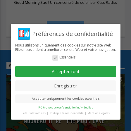
Good Morning Sud ! Un concentré de soleil sur Cuts Radio.
INFO AND EPISODES
Préférences de confidentialité
Nous utilisons uniquement des cookies sur notre site Web.
Elles nous aident à améliorer ce site Web et votre navigation.
Essentiels
VOUS AIMEREZ AUSSI
Accepter tout
ACTUALITÉS HIP HOP US
0
Enregistrer
Accepter uniquement les cookies essentiels
GORILLAZ FAIT BRILLER LES
Préférences de confidentialité individuelles
LÉGENDES DU RAP US SUR SON
Détails des cookies
Politique de confidentialité
Mentions légales
Préférence de confidentialité
NOUVEAU TITRE “THE MOON CAVE”
Vous trouverez ici un aperçu de tous les cookies