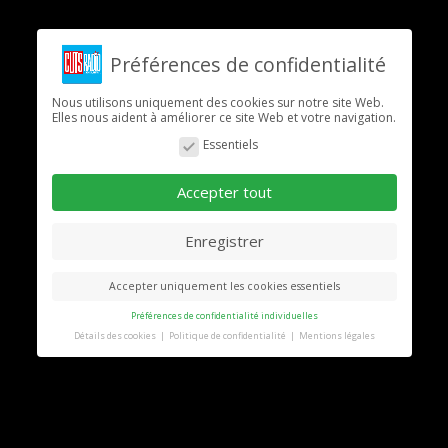
Préférences de confidentialité
Nous utilisons uniquement des cookies sur notre site Web.
Elles nous aident à améliorer ce site Web et votre navigation.
Essentiels
Accepter tout
Enregistrer
Accepter uniquement les cookies essentiels
Préférences de confidentialité individuelles
Détails des cookies
Politique de confidentialité
Mentions légales
Préférence de confidentialité
Vous trouverez ici un aperçu de tous les cookies
utilisés. Vous pouvez autoriser toutes les
catégories ou afficher les informations détaillées
et sélectionner certains cookies seulement.