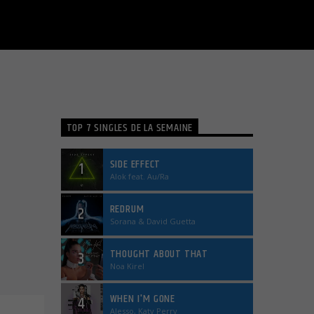
TOP 7 SINGLES DE LA SEMAINE
SIDE EFFECT
1
Alok feat. Au/Ra
REDRUM
2
Sorana & David Guetta
THOUGHT ABOUT THAT
3
Noa Kirel
WHEN I'M GONE
4
Alesso, Katy Perry