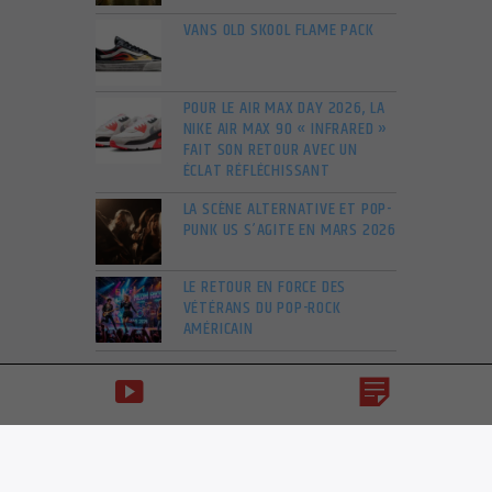
VANS OLD SKOOL FLAME PACK
POUR LE AIR MAX DAY 2026, LA
NIKE AIR MAX 90 « INFRARED »
FAIT SON RETOUR AVEC UN
ÉCLAT RÉFLÉCHISSANT
LA SCÈNE ALTERNATIVE ET POP-
PUNK US S’AGITE EN MARS 2026
LE RETOUR EN FORCE DES
VÉTÉRANS DU POP-ROCK
AMÉRICAIN
VOIR PLUS D'ARTICLES
NOW ON AIR