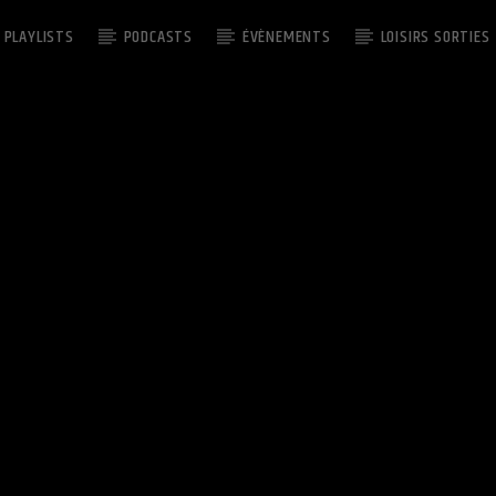
PLAYLISTS
PODCASTS
ÉVÈNEMENTS
LOISIRS SORTIES
EMISSION EN COURS
CUT THE MIC
11:00
13:00