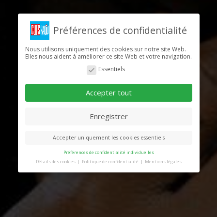
Préférences de confidentialité
Nous utilisons uniquement des cookies sur notre site Web.
Elles nous aident à améliorer ce site Web et votre navigation.
Essentiels
Accepter tout
Enregistrer
Accepter uniquement les cookies essentiels
Préférences de confidentialité individuelles
Détails des cookies
Politique de confidentialité
Mentions légales
Préférence de confidentialité
Vous trouverez ici un aperçu de tous les cookies
utilisés. Vous pouvez autoriser toutes les
catégories ou afficher les informations détaillées
et sélectionner certains cookies seulement.