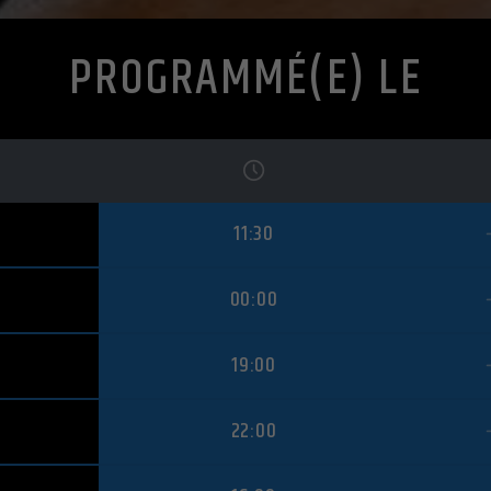
Accepter tout
Retour
Accepter
uniquement les cookies
PROGRAMMÉ(E) LE
essentiels
Enregistrer
Essentiels (1)
Les cookies essentiels permettent des fonctions de base et sont
nécessaires au bon fonctionnement du site Web.
Afficher les informations du cookie
Politique de confidentialité
Mentions légales
11:30
00:00
19:00
22:00