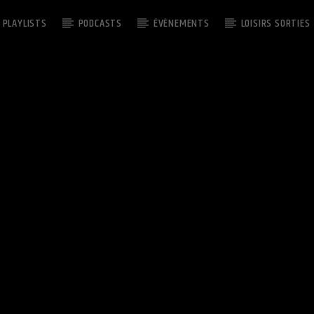
PLAYLISTS
PODCASTS
ÉVÈNEMENTS
LOISIRS SORTIES
EMISSION EN COURS
THE BIG SHOW – DJ SAMY
03:00
07:00