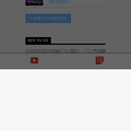
AMÉRICAIN
VOIR PLUS D'ARTICLES
NOW ON AIR
THE BIG SHOW – DJ
SAMY
DU SCRATCH ET DU MIX ! C'EST LE NIGHT