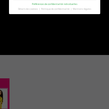
Préférences de confidentialité individuelles
Détails des cookies
Politique de confidentialité
Mentions légales
Préférence de confidentialité
Vous trouverez ici un aperçu de tous les cookies
utilisés. Vous pouvez autoriser toutes les
catégories ou afficher les informations détaillées
et sélectionner certains cookies seulement.
Accepter tout
Retour
Accepter
uniquement les cookies
essentiels
Enregistrer
Essentiels (1)
Les cookies essentiels permettent des fonctions de base et sont
nécessaires au bon fonctionnement du site Web.
Afficher les informations du cookie
Politique de confidentialité
Mentions légales