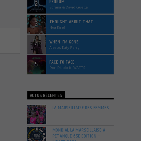
REDRUM
2
Sorana & David Guetta
THOUGHT ABOUT THAT
3
Noa Kirel
WHEN I'M GONE
4
Alesso, Katy Perry
FACE TO FACE
5
Don Diablo ft. WATTS
ACTUS RÉCENTES
LA MARSEILLAISE DES FEMMES
MONDIAL LA MARSEILLAISE À
PÉTANQUE 65E ÉDITION –