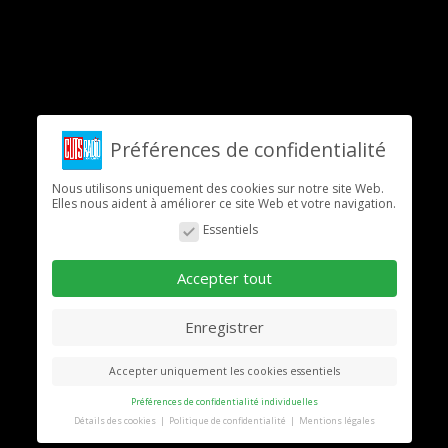
Préférences de confidentialité
Nous utilisons uniquement des cookies sur notre site Web.
Elles nous aident à améliorer ce site Web et votre navigation.
Essentiels
Accepter tout
Enregistrer
Accepter uniquement les cookies essentiels
Préférences de confidentialité individuelles
Détails des cookies
Politique de confidentialité
Mentions légales
Préférence de confidentialité