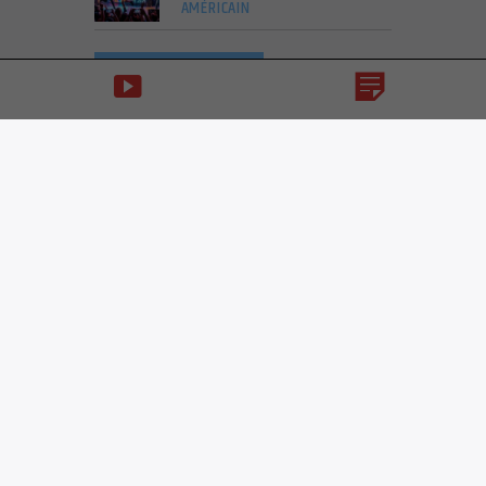
AMÉRICAIN
VOIR PLUS D'ARTICLES
NOW ON AIR
GOOD MORNING
SUD
NEWS, ACTUS ET BONNE HUMEUR DU SUD !
Good Morning Sud ! Un concentré de
soleil sur Cuts Radio.