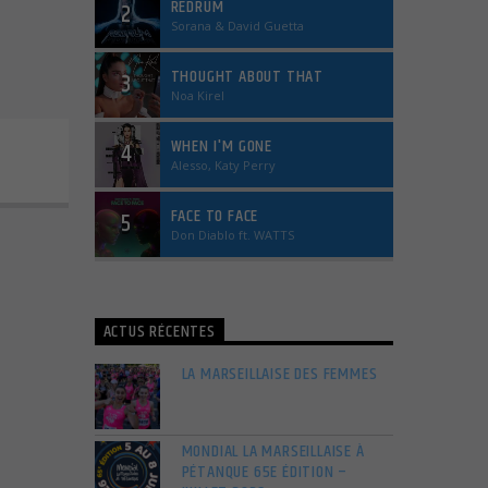
REDRUM
2
Sorana & David Guetta
THOUGHT ABOUT THAT
3
Noa Kirel
WHEN I'M GONE
4
Alesso, Katy Perry
FACE TO FACE
5
Don Diablo ft. WATTS
ACTUS RÉCENTES
LA MARSEILLAISE DES FEMMES
MONDIAL LA MARSEILLAISE À
PÉTANQUE 65E ÉDITION –