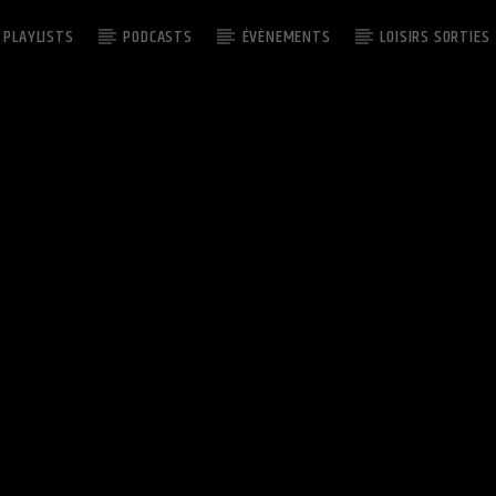
PLAYLISTS
PODCASTS
ÉVÈNEMENTS
LOISIRS SORTIES
EMISSION EN COURS
GOOD MORNING SUD
08:00
10:00