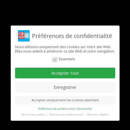
Préférences de confidentialité
Nous utilisons uniquement des cookies sur notre site Web.
Elles nous aident à améliorer ce site Web et votre navigation.
Essentiels
Accepter tout
Enregistrer
Accepter uniquement les cookies essentiels
Préférences de confidentialité individuelles
Détails des cookies
Politique de confidentialité
Mentions légales
Préférence de confidentialité
Vous trouverez ici un aperçu de tous les cookies