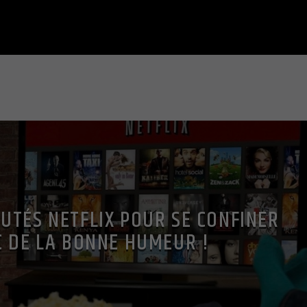
utilisés. Vous pouvez autoriser toutes les
catégories ou afficher les informations détaillées
et sélectionner certains cookies seulement.
Accepter tout
Retour
Accepter
uniquement les cookies
essentiels
Enregistrer
Essentiels (1)
Les cookies essentiels permettent des fonctions de base et sont
nécessaires au bon fonctionnement du site Web.
Afficher les informations du cookie
Politique de confidentialité
Mentions légales
UTÉS NETFLIX POUR SE CONFINER
C DE LA BONNE HUMEUR !