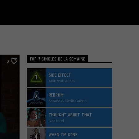
TOP 7 SINGLES DE LA SEMAINE
0
SIDE EFFECT
1
Alok feat. Au/Ra
REDRUM
2
Sorana & David Guetta
THOUGHT ABOUT THAT
3
Noa Kirel
WHEN I'M GONE
4