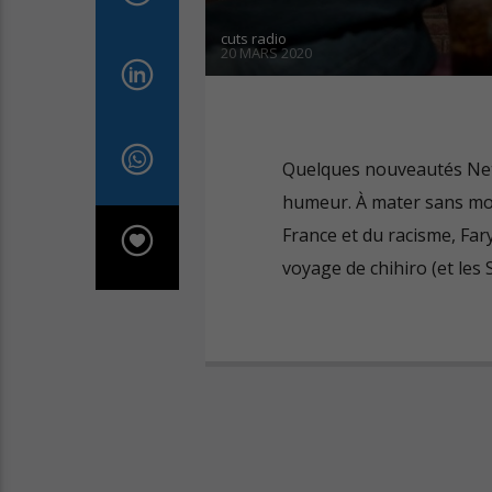
cuts radio
20 MARS 2020
Quelques nouveautés Netf
humeur. À mater sans mod
France et du racisme, Fary
voyage de chihiro (et les 