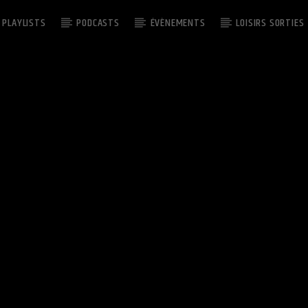
PLAYLISTS
PODCASTS
ÉVÈNEMENTS
LOISIRS SORTIES
EMISSION EN COURS
HIT 2 RUE
06:00
08:00