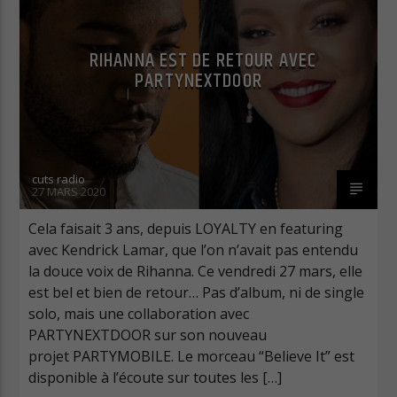
RIHANNA EST DE RETOUR AVEC
PARTYNEXTDOOR
Cuts Radio
cuts radio
27 MARS 2020
Cuts Hip Hop R&B
Cela faisait 3 ans, depuis LOYALTY en featuring
avec Kendrick Lamar, que l’on n’avait pas entendu
la douce voix de Rihanna. Ce vendredi 27 mars, elle
Cuts Latino
est bel et bien de retour… Pas d’album, ni de single
solo, mais une collaboration avec
PARTYNEXTDOOR sur son nouveau
projet PARTYMOBILE. Le morceau “Believe It” est
Cuts Pop Rock
disponible à l’écoute sur toutes les […]