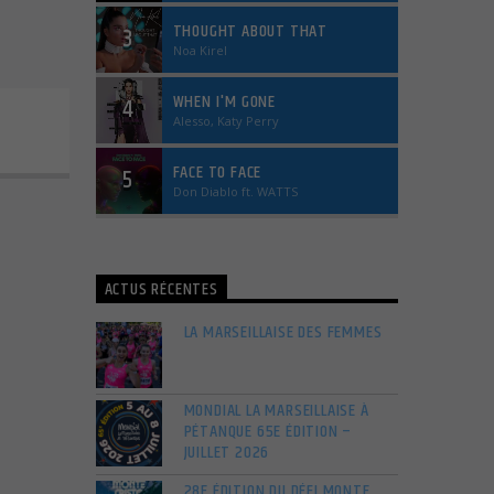
THOUGHT ABOUT THAT
3
Noa Kirel
WHEN I'M GONE
4
Alesso, Katy Perry
FACE TO FACE
5
Don Diablo ft. WATTS
ACTUS RÉCENTES
LA MARSEILLAISE DES FEMMES
MONDIAL LA MARSEILLAISE À
PÉTANQUE 65E ÉDITION –
JUILLET 2026
28E ÉDITION DU DÉFI MONTE