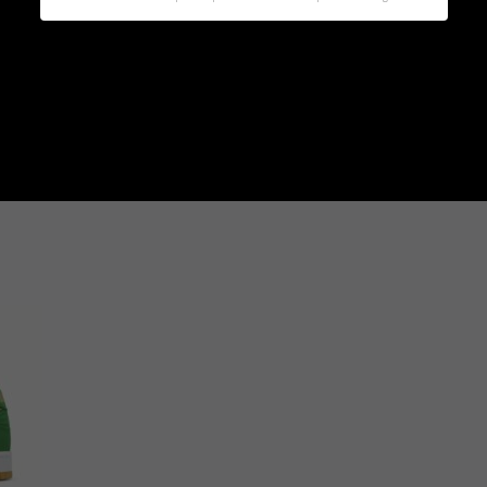
Préférence de confidentialité
Vous trouverez ici un aperçu de tous les cookies
utilisés. Vous pouvez autoriser toutes les
catégories ou afficher les informations détaillées
et sélectionner certains cookies seulement.
Accepter tout
Retour
Accepter
uniquement les cookies
essentiels
Enregistrer
Essentiels (1)
Les cookies essentiels permettent des fonctions de base et sont
nécessaires au bon fonctionnement du site Web.
Afficher les informations du cookie
Politique de confidentialité
Mentions légales