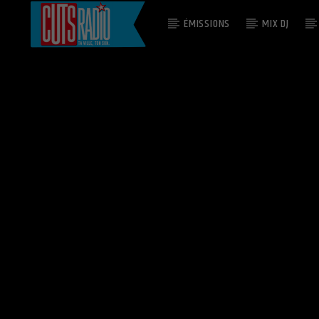
ÉMISSIONS
MIX DJ
EN CE MOMENT
YOU DON'T KNOW MY NAME
ALICIA KEYS