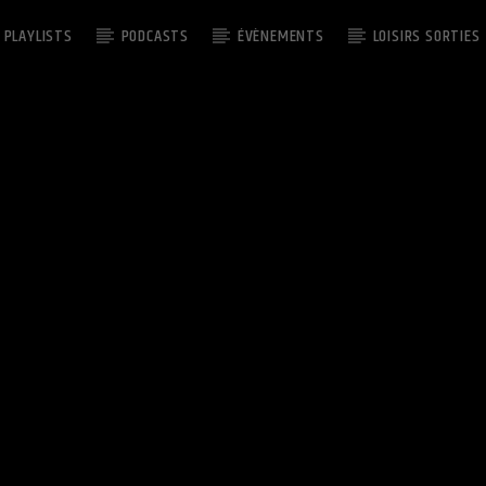
PLAYLISTS
PODCASTS
ÉVÈNEMENTS
LOISIRS SORTIES
EMISSION EN COURS
CUTS LEGENDS
09:00
11:00