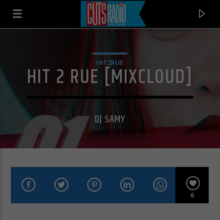
HIT2RUE
HIT 2 RUE [MIXCLOUD]
DJ SAMY
EN CE MOMENT
6
SMOKIN' & DRINKIN'
JAMES BROWN