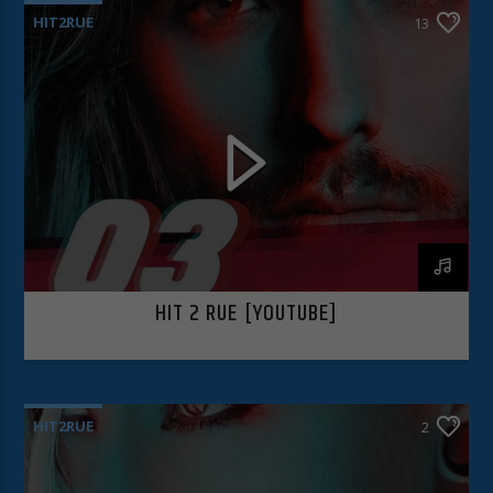
HIT2RUE
13
Essentiels (1)
Les cookies essentiels permettent des fonctions de base et sont
nécessaires au bon fonctionnement du site Web.
Afficher les informations du cookie
Politique de confidentialité
Mentions légales
HIT 2 RUE [YOUTUBE]
HIT2RUE
2