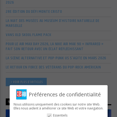
2026
28E ÉDITION DU DÉFI MONTE CRISTO
LA NUIT DES MUSÉES AU MUSÉUM D’HISTOIRE NATURELLE DE
MARSEILLE
VANS OLD SKOOL FLAME PACK
POUR LE AIR MAX DAY 2026, LA NIKE AIR MAX 90 « INFRARED »
FAIT SON RETOUR AVEC UN ÉCLAT RÉFLÉCHISSANT
LA SCÈNE ALTERNATIVE ET POP-PUNK US S’AGITE EN MARS 2026
LE RETOUR EN FORCE DES VÉTÉRANS DU POP-ROCK AMÉRICAIN
VOIR PLUS D'ARTICLES
Préférences de confidentialité
NOW ON AIR
Nous utilisons uniquement des cookies sur notre site Web.
Elles nous aident à améliorer ce site Web et votre navigation.
Essentiels