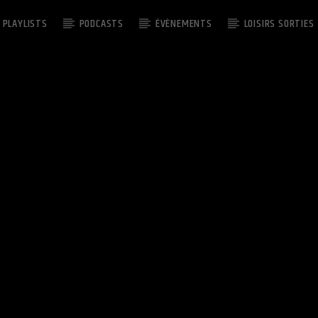
PLAYLISTS
PODCASTS
ÉVÈNEMENTS
LOISIRS SORTIES
EMISSION EN COURS
YOUTUBE CUTS
NG'
06:00
07:30