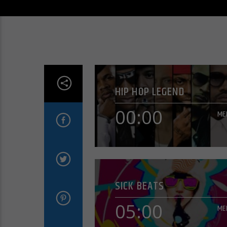
HIP HOP LEGEND
00:00
ME
00:00
ME
SICK BEATS
Les légendes du Rap Fr
05:00
ME
En savoir plus