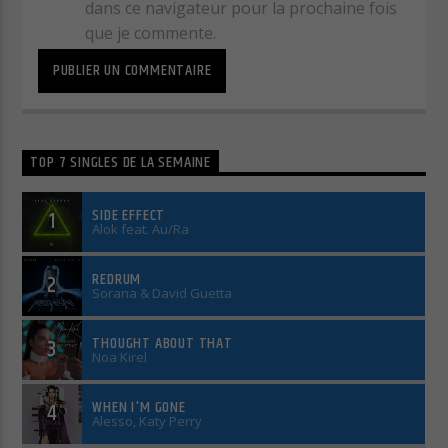
dans ce navigateur pour la prochaine fois
que je commente.
TOP 7 SINGLES DE LA SEMAINE
SIDE EFFECT
1
Alok feat. Au/Ra
REDRUM
2
Sorana & David Guetta
THOUGHT ABOUT THAT
3
Noa Kirel
WHEN I'M GONE
4
Alesso, Katy Perry