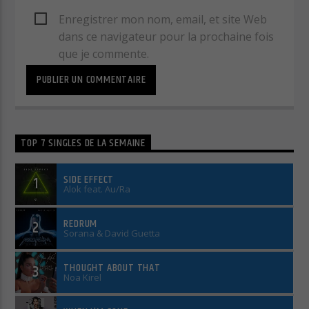
Enregistrer mon nom, email, et site Web
dans ce navigateur pour la prochaine fois
que je commente.
TOP 7 SINGLES DE LA SEMAINE
SIDE EFFECT
1
Alok feat. Au/Ra
REDRUM
2
Sorana & David Guetta
THOUGHT ABOUT THAT
3
Noa Kirel