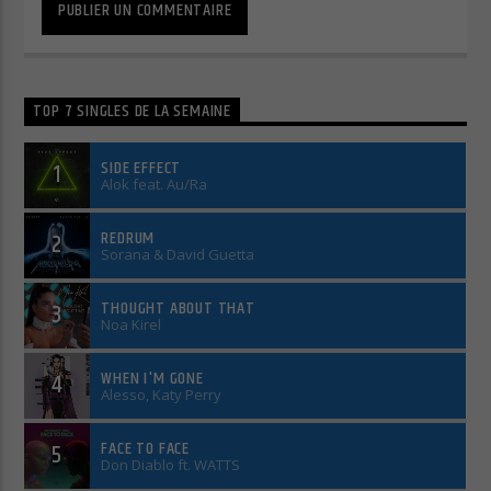
TOP 7 SINGLES DE LA SEMAINE
SIDE EFFECT
1
Alok feat. Au/Ra
REDRUM
2
Sorana & David Guetta
THOUGHT ABOUT THAT
3
Noa Kirel
WHEN I'M GONE
4
Alesso, Katy Perry
FACE TO FACE
5
Don Diablo ft. WATTS