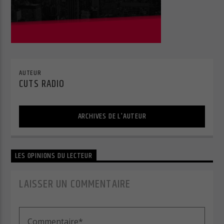
Cuts Radio
AUTEUR
CUTS RADIO
Cuts Hip Hop R&B
ARCHIVES DE L'AUTEUR
LES OPINIONS DU LECTEUR
Cuts Latino
LAISSER UN COMMENTAIRE
Cuts Pop Rock