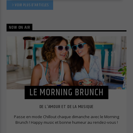
VOIR PLUS D'ARTICLES
Vous trouverez ici un aperçu de tous les cookies
utilisés. Vous pouvez autoriser toutes les
catégories ou afficher les informations détaillées
et sélectionner certains cookies seulement.
NOW ON AIR
Accepter tout
Enregistrer
Retour
Accepter uniquement les cookies essentiels
Essentiels (1)
Les cookies essentiels permettent des fonctions de base et sont
nécessaires au bon fonctionnement du site Web.
Afficher les informations du cookie
Politique de confidentialité
Mentions légales
LE MORNING BRUNCH
DE L'AMOUR ET DE LA MUSIQUE
Passe en mode Chillout chaque dimanche avec le Morning
Brunch ! Happy music et bonne humeur au rendez-vous !